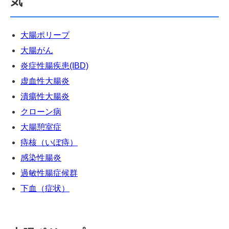
気
大腸ポリープ
大腸がん
炎症性腸疾患(IBD)
虚血性大腸炎
潰瘍性大腸炎
クローン病
大腸憩室症
痔核（いぼ痔）
感染性腸炎
過敏性腸症候群
下血（症状）